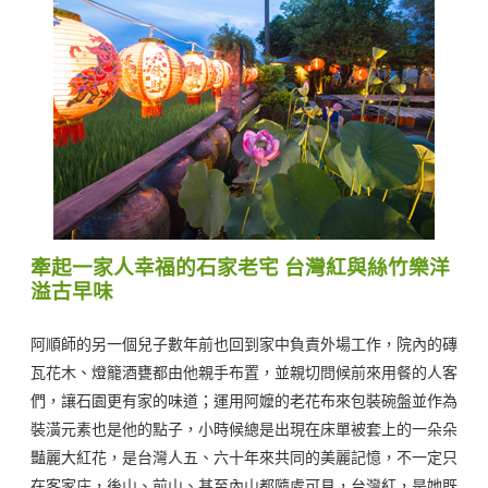
牽起一家人幸福的石家老宅 台灣紅與絲竹樂洋
溢古早味
阿順師的另一個兒子數年前也回到家中負責外場工作，院內的磚
瓦花木、燈籠酒甕都由他親手布置，並親切問候前來用餐的人客
們，讓石園更有家的味道；運用阿嬤的老花布來包裝碗盤並作為
裝潢元素也是他的點子，小時候總是出現在床單被套上的一朵朵
豔麗大紅花，是台灣人五、六十年來共同的美麗記憶，不一定只
在客家庄，後山、前山、甚至內山都隨處可見，台灣紅，是她既