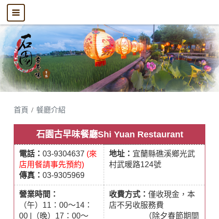
首頁
餐廳介紹
石園古早味餐廳Shi Yuan Restaurant
電話：
03-9304637
(來
地址：
宜蘭縣礁溪鄉光武
店用餐請事先預約)
村武暖路124號
傳真：
03-9305969
營業時間：
收費方式：
僅收現金，本
（午）11：00～14：
店不另收服務費
00 |（晚）17：00～
（除夕春節期間