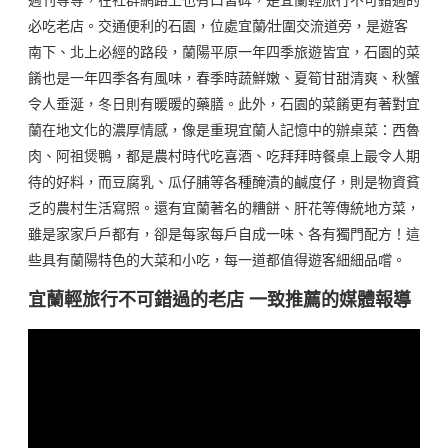
週刊等等，在社群網路上也有口皆碑，是宜蘭輕旅行不可錯過的
必吃老店。交通便利的石園，位處宜蘭∕壯圍交流道旁，是遊客
南下、北上必經的路段，蘭陽平原一年四季旅遊皆宜，石園的菜
餚也是一年四季各有風味，春季時蔬鮮嫩、夏筍甘甜清爽、秋蟹
令人垂涎，冬日則有暖暖的藥膳。此外，石園的菜餚更有著對宜
蘭在地文化的濃厚情感，像是重現宜蘭人記憶中的辦桌菜：西魯
肉、阿祖煲鴨，都是農村時代吃喜酒、吃拜拜時餐桌上最令人期
待的好料，而豆腐乳、瓜仔脯等各種醃漬的鹹度仔，則是物資貧
乏的農村生活寫照。還有宜蘭著名的糟餅、肝花等傳統地方菜，
雖是家家戶戶都有，卻是每家每戶自成一味、各有獨門配方！這
些具有蘭陽特色的大菜和小吃，每一道都值得遊客細細品嚐。
宜蘭輕旅行不可錯過的老店 一致推薦的媒體報導