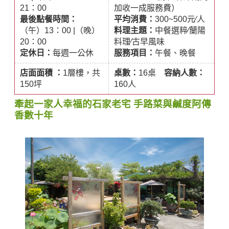
21：00
加收一成服務費）
最後點餐時間：
平均消費：
300~500元∕人
（午）13：00 |（晚）
料理主題：
中餐選粹∕蘭陽
20：00
料理∕古早風味
定休日：
每週一公休
服務項目：
午餐、晚餐
店面面積 ：
1層樓，共
桌數：
16桌
容納人數：
150坪
160人
牽起一家人幸福的石家老宅 手路菜與鹹度阿傳
香數十年