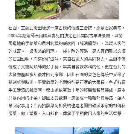
石園，宜蘭武暖田埂邊一座古樸的傳統三合院，原是石家老宅，
2004年總鋪師石阿順與妻兒們決定在此開設古早味餐廳，以蘭
陽道地的手路菜和農村純樸的鹹度阿（醃漬醬菜），溫暖人客們
的味蕾。一桌澎派的料理、一袋甘醇的等路，是人客們難以忘懷
的石園滋味，而這份好滋味，來自石家人的共同努力，主廚不僅
傳成了父親阿順師的好手藝，畢業自餐飲本科的他，更在台北的
大餐廳歷練多年後才回到家鄉，因此石園的菜色在傳統中又帶了
點創新與時尚。平實敦厚的老闆娘則是石家的大家長，各式各樣
手工醃漬的鹹度阿，都由她依著數十年的經驗和智慧製成，原本
只是內用的小菜，卻因太受歡迎，遂製成一罐罐外賣等路，讓人
帶回家享用；店內招牌菜阿祖煲鴨也是老闆娘礁溪娘家的祖傳私
房菜，做工繁複、入口即化，傳承了早期做田人家的生活智慧。